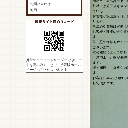
御所市・大和高田市・
お問い合わせ
弊社では施工後もメン
地図
ている
お客様が沢山おられ、
ります。
色決めや質感は実際に
お客様の理想の色や質
す。
又、壁の種類もサイデ
ございます。
壁の種類によって塗料
一度施工した壁が長持
携帯のバーコードリーダーでQRコー
ます。
ドを読み取ることで、携帯版ホーム
壁と同様に、屋根や内
ページへアクセスできます。
す。
お客様に喜んで頂ける
せて頂きます。