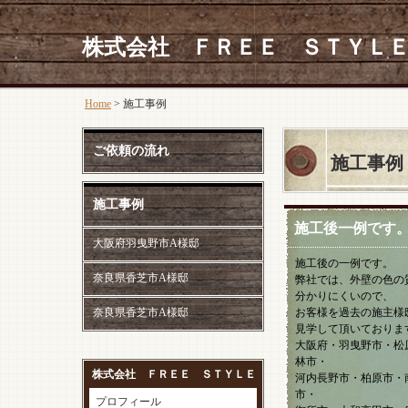
株式会社 ＦＲＥＥ ＳＴＹＬ
Home
> 施工事例
ご依頼の流れ
施工事例
施工事例
施工後一例です
大阪府羽曳野市A様邸
施工後の一例です。
奈良県香芝市A様邸
弊社では、外壁の色の
分かりにくいので、
奈良県香芝市A様邸
お客様を過去の施主様
見学して頂いておりま
大阪府・羽曳野市・松
林市・
株式会社 ＦＲＥＥ ＳＴＹＬＥ
河内長野市・柏原市・
市・
プロフィール