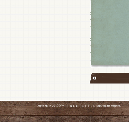
copyright © 株式会社 ＦＲＥＥ ＳＴＹＬＥ some rights reserved.