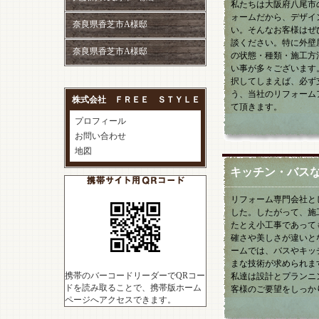
私たちは大阪府八尾市
ォームだから、デザイ
奈良県香芝市A様邸
い。そんなお客様はぜ
談ください。特に外壁
奈良県香芝市A様邸
の状態・種類・施工方
い事が多々ございます
択してしまえば、必ず
う、当社のリフォーム
株式会社 ＦＲＥＥ ＳＴＹＬＥ
て頂きます。
プロフィール
お問い合わせ
地図
キッチン・バス
リフォーム専門会社と
した。したがって、施
たとえ小工事であって
確さや美しさが違いと
ームでは、バスやキッ
まな技術が求められま
携帯のバーコードリーダーでQRコー
私達は設計とプランニ
ドを読み取ることで、携帯版ホーム
客様のご要望をしっか
ページへアクセスできます。