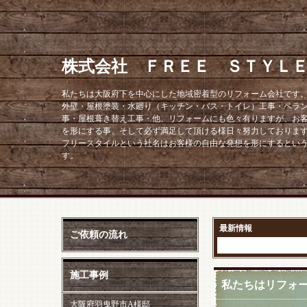
株式会社 ＦＲＥＥ ＳＴＹＬ
私たちは大阪府下を中心にした地域密着型のリフォーム会社です
外壁・屋根塗装・水廻り（キッチン・バス・トイレ）工事・ベラ
事・屋根葺き替え工事・他、リフォームにも色々有りますが、お
を形にする事、そして必ず満足して頂ける様日々努力しておりま
フリースタイルという社名はお客様の自由な発想を形にするとい
す。
最新情報
ご依頼の流れ
施工事例
私たちはリフォ
大阪府羽曳野市A様邸