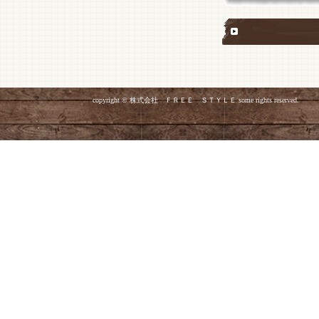
copyright © 株式会社 ＦＲＥＥ ＳＴＹＬＥ some rights reserved.