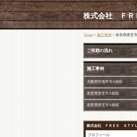
株式会社 ＦＲ
Home
>
施工事例
> 奈良県香芝
ご依頼の流れ
施工事例
大阪府羽曳野市A様邸
奈良県香芝市A様邸
奈良県香芝市A様邸
株式会社 ＦＲＥＥ ＳＴＹ
プロフィール